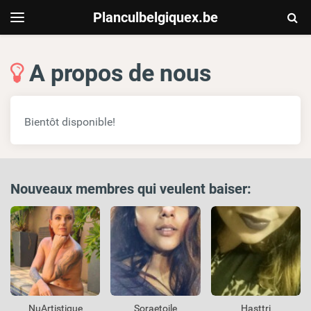
Planculbelgiquex.be
Togg
Toggle
navigation
Sear
A propos de nous
Bientôt disponible!
Nouveaux membres qui veulent baiser:
NuArtistique
Soraetoile
Hasttri